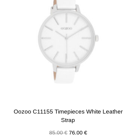
Oozoo C11155 Timepieces White Leather
Strap
85.00
€
76.00
€