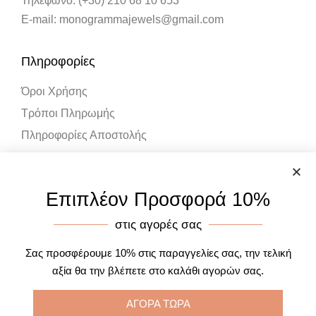
Τηλέφωνο: (+30) 210 68 10 653
E-mail: monogrammajewels@gmail.com
Πληροφορίες
Όροι Χρήσης
Τρόποι Πληρωμής
Πληροφορίες Αποστολής
Λογαριασμός
Επιπλέον Προσφορά 10%
Ο Λογαριασμός μου
στις αγορές σας
Καλάθι Αγορών
Σας προσφέρουμε 10% στις παραγγελίες σας, την τελική
αξία θα την βλέπετε στο καλάθι αγορών σας.
ΑΓΟΡΑ ΤΩΡΑ
Designed by One Page Studios