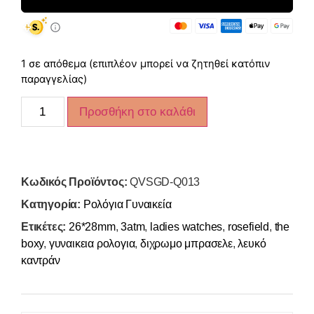
1 σε απόθεμα (επιπλέον μπορεί να ζητηθεί κατόπιν
παραγγελίας)
Προσθήκη στο καλάθι
Κωδικός Προϊόντος:
QVSGD-Q013
Κατηγορία:
Ρολόγια Γυναικεία
Ετικέτες:
26*28mm
,
3atm
,
ladies watches
,
rosefield
,
the
boxy
,
γυναικεια ρολογια
,
διχρωμο μπρασελε
,
λευκό
καντράν