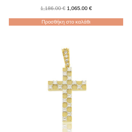
1,186.00
€
1,065.00
€
Προσθήκη στο καλάθι