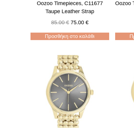
Oozoo Timepieces, C11677
Oozoo 
Taupe Leather Strap
85.00
€
75.00
€
Προσθήκη στο καλάθι
Π