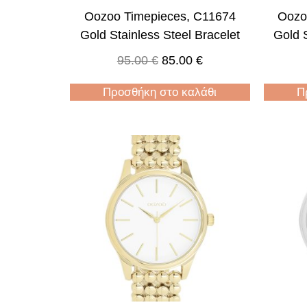
Oozoo Timepieces, C11674
Oozo
Gold Stainless Steel Bracelet
Gold S
95.00
€
85.00
€
Προσθήκη στο καλάθι
Π