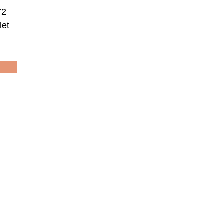
72
let