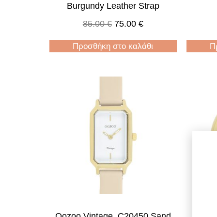
Burgundy Leather Strap
85.00
€
75.00
€
Προσθήκη στο καλάθι
Π
Oozoo Vintage, C20450 Sand
Oozo