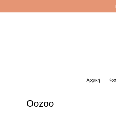
Αρχική
Κοσ
Oozoo