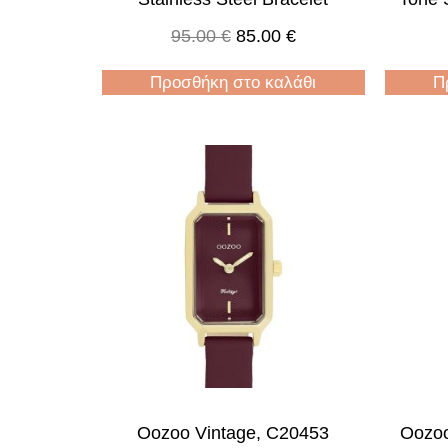
95.00
€
85.00
€
Προσθήκη στο καλάθι
Π
Oozoo Vintage, C20453
Oozoo