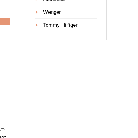
Wenger
Tommy Hilfiger
wo
let