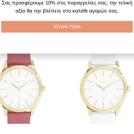
Σας προσφέρουμε 10% στις παραγγελίες σας, την τελική
rey Leather Strap
Brown Leather Strap
αξία θα την βλέπετε στο καλάθι αγορών σας.
85.00
€
75.00
€
85.00
€
75.00
€
ΑΓΟΡΑ ΤΩΡΑ
ροσθήκη στο καλάθι
Προσθήκη στο καλάθι