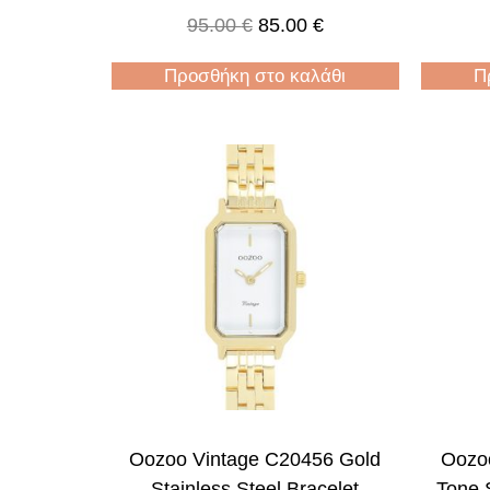
95.00
€
85.00
€
Προσθήκη στο καλάθι
Π
Oozoo Vintage C20456 Gold
Oozo
Stainless Steel Bracelet
Tone S