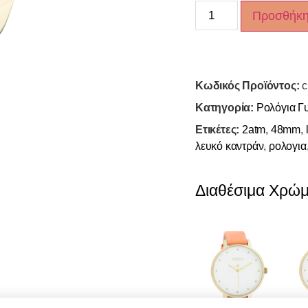
Προσθήκη
Κωδικός Προϊόντος:
c
Κατηγορία:
Ρολόγια Γυ
Ετικέτες:
2atm
,
48mm
,
λευκό καντράν
,
ρολογια
Διαθέσιμα Χρώ