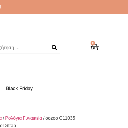
3
0
Black Friday
α
/
Ρολόγια Γυναικεία
/ oozoo C11035
er Strap