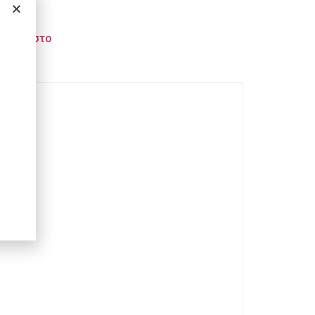
σθήκη στο
θι