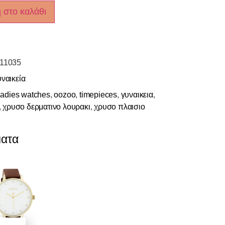
 στο καλάθι
11035
ναικεία
ladies watches
,
oozoo
,
timepieces
,
γυναικεια
,
,
χρυσο δερματινο λουρακι
,
χρυσο πλαισιο
ματα