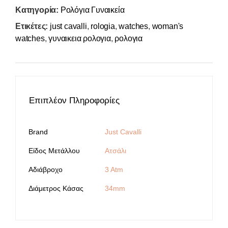
Κατηγορία:
Ρολόγια Γυναικεία
Ετικέτες:
just cavalli
,
rologia
,
watches
,
woman's
watches
,
γυναικεια ρολογια
,
ρολογια
Επιπλέον Πληροφορίες
Brand
Just Cavalli
Είδος Μετάλλου
Ατσάλι
Αδιάβροχο
3 Atm
Διάμετρος Κάσας
34mm