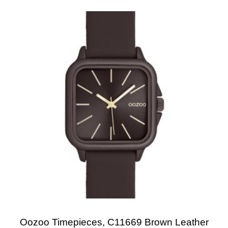
Oozoo Timepieces, C11669 Brown Leather