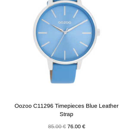
Oozoo C11296 Timepieces Blue Leather
Strap
85.00
€
76.00
€