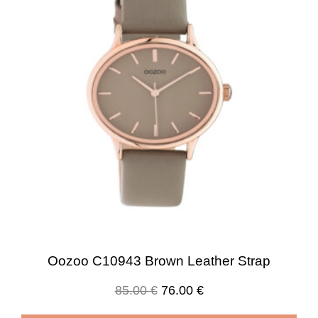
Oozoo C10943 Brown Leather Strap
85.00
€
76.00
€