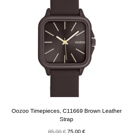
Oozoo Timepieces, C11669 Brown Leather
Strap
85.00
€
75.00
€