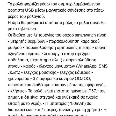
Το ρολόι φορτίζει μέσω του συμπεριλαμβανόμενου
φορτιστή USB μέσω μαγνητικής σύνδεσης στο πίσω
μέρος του ρολογιού.
Η ώρα θα ρυθμιστεί αυτόματα μόλις το ρολόι συνδεθεί
με το τηλέφωνο.
Οι διαθέσιμες λειτουργίες του oozoo smartwatch είναι:
• μετρητής θερμίδων • παρακολούθηση καρδιακού
ρυθμού • παρακολούθηση αρτηριακής πίεσης • οθόνη
οξυγόνου αίματος • λειτουργία σπορ (τρέξιμο,
ποδηλασία, περπάτημα κ.λπ.) • παρακολούθηση
ύπνου • καιρός • έλεγχος μηνυμάτων (WhatsApp, SMS
, κ.λπ.) • έλεγχος μουσικής • έλεγχος κάμερας •
χρονόμετρο • 3 διαφορετικά καντράν OOZOO,
περισσότερα διαθέσιμα καντράν μέσω της εφαρμογής.
• κλήσεις • Το ρολόι είναι πιστοποιημένο με IP67, που
σημαίνει ότι είναι στεγανό και ανθεκτικό σε τυχαία
επαφή με το νερό). • Η μπαταρία (780mAh) θα
διαρκέσει έως και 7 ημέρες. (ανάλογα με τη χρήση) • Η
απόδειξη αγοράς αποτελεί την εγγύηση του