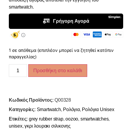
smartwatch.
1 σε απόθεμα (επιπλέον μπορεί να ζητηθεί κατόπιν
παραγγελίας)
Προσθήκη στο καλάθι
Κωδικός Προϊόντος:
Q00328
Κατηγορίες:
Smartwatch
,
Ρολόγια
,
Ρολόγια Unisex
Ετικέτες:
grey rubber strap
,
oozoo
,
smartwatches
,
unisex
,
γκρι λουρακι σιλικονης