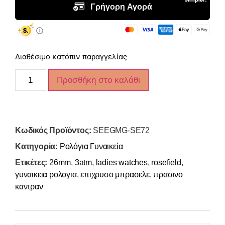
Διαθέσιμο κατόπιν παραγγελίας
Προσθήκη στο καλάθι
Κωδικός Προϊόντος:
SEEGMG-SE72
Κατηγορία:
Ρολόγια Γυναικεία
Ετικέτες:
26mm
,
3atm
,
ladies watches
,
rosefield
,
γυναικεια ρολογια
,
επιχρυσο μπρασελε
,
πρασινο
καντραν