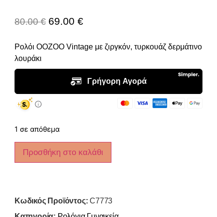
69.00
€
80.00
€
Ρολόι OOZOO Vintage με ζιργκόν, τυρκουάζ δερμάτινο
λουράκι
1 σε απόθεμα
Προσθήκη στο καλάθι
Κωδικός Προϊόντος:
C7773
Κατηγορία:
Ρολόγια Γυναικεία