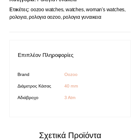
Ετικέτες:
oozoo watches
,
watches
,
woman's watches
,
ρολογια
,
ρολογια oozoo
,
ρολογια γυναικεια
Επιπλέον Πληροφορίες
Brand
Oozoo
Διάμετρος Κάσας
40 mm
Αδιάβροχο
3 Atm
Σχετικά Προϊόντα