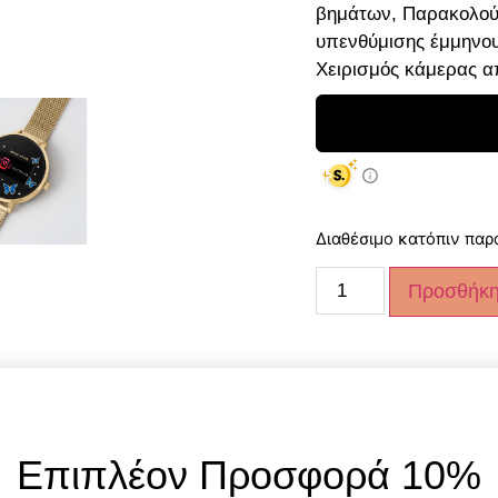
βημάτων, Παρακολού
υπενθύμισης έμμηνου
Χειρισμός κάμερας 
Διαθέσιμο κατόπιν παρ
Προσθήκη
Κωδικός Προϊόντος:
Κατηγορίες:
Smartwat
Επιπλέον Προσφορά 10%
Ετικέτες:
ladies watche