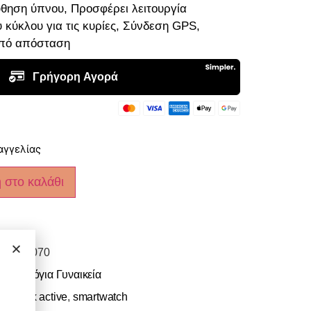
θηση ύπνου, Προσφέρει λειτουργία
 κύκλου για τις κυρίες, Σύνδεση GPS,
από απόσταση
αγγελίας
 στο καλάθι
RA03-4070
ch
,
Ρολόγια Γυναικεία
s
,
reflex active
,
smartwatch