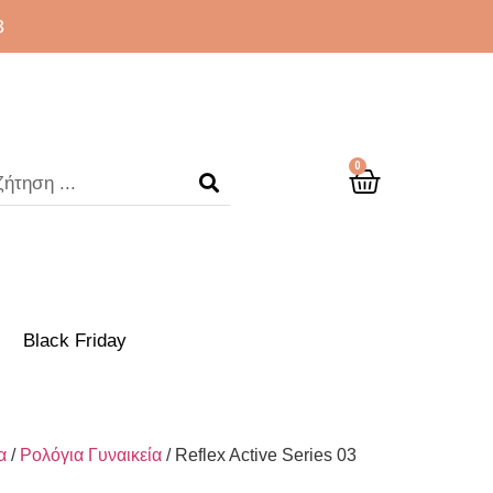
3
0
Black Friday
α
/
Ρολόγια Γυναικεία
/ Reflex Active Series 03