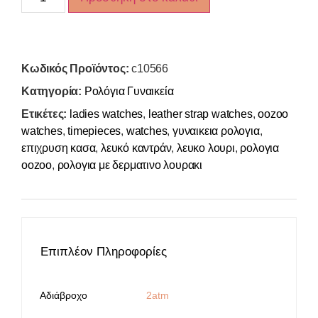
Κωδικός Προϊόντος:
c10566
Κατηγορία:
Ρολόγια Γυναικεία
Ετικέτες:
ladies watches
,
leather strap watches
,
oozoo
watches
,
timepieces
,
watches
,
γυναικεια ρολογια
,
επιχρυση κασα
,
λευκό καντράν
,
λευκο λουρι
,
ρολογια
oozoo
,
ρολογια με δερματινο λουρακι
Επιπλέον Πληροφορίες
Αδιάβροχο
2atm