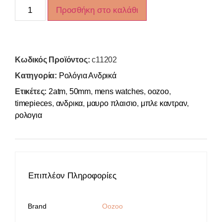
Προσθήκη στο καλάθι
Κωδικός Προϊόντος:
c11202
Κατηγορία:
Ρολόγια Ανδρικά
Ετικέτες:
2atm
,
50mm
,
mens watches
,
oozoo
,
timepieces
,
ανδρικα
,
μαυρο πλαισιο
,
μπλε καντραν
,
ρολογια
Επιπλέον Πληροφορίες
Brand
Oozoo