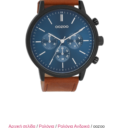
Αρχική σελίδα
/
Ρολόγια
/
Ρολόγια Ανδρικά
/ oozoo