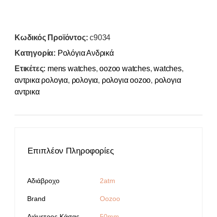
Κωδικός Προϊόντος:
c9034
Κατηγορία:
Ρολόγια Ανδρικά
Ετικέτες:
mens watches
,
oozoo watches
,
watches
,
αντρικα ρολογια
,
ρολογια
,
ρολογια oozoo
,
ρολογια
αντρικα
Επιπλέον Πληροφορίες
Αδιάβροχο
2atm
Brand
Oozoo
Διάμετρος Κάσας
50mm