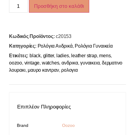
Προσθήκη στο καλάθι
Κωδικός Προϊόντος:
c20153
Κατηγορίες:
Ρολόγια Ανδρικά
,
Ρολόγια Γυναικεία
Ετικέτες:
black
,
glitter
,
ladies
,
leather strap
,
mens
,
oozoo
,
vintage
,
watches
,
ανδρικα
,
γυναικεια
,
δερματινο
λουρακι
,
μαυρο καντραν
,
ρολογια
Επιπλέον Πληροφορίες
Brand
Oozoo