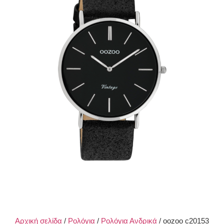
Αρχική σελίδα
/
Ρολόγια
/
Ρολόγια Ανδρικά
/ oozoo c20153