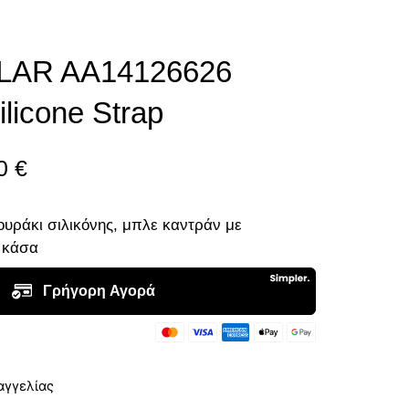
LAR AA14126626
ilicone Strap
00
€
ουράκι σιλικόνης, μπλε καντράν με
 κάσα
αγγελίας