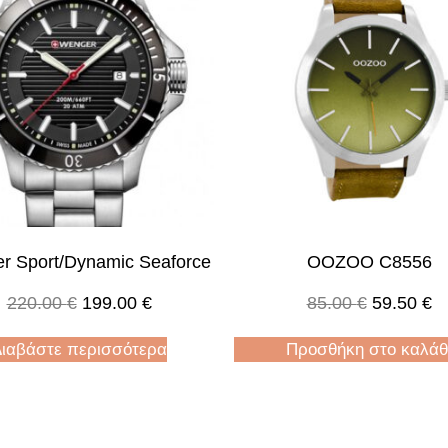
r Sport/dynamic Seaforce
OOZOO C8556
220.00
€
199.00
€
85.00
€
59.50
€
ιαβάστε περισσότερα
Προσθήκη στο καλάθ