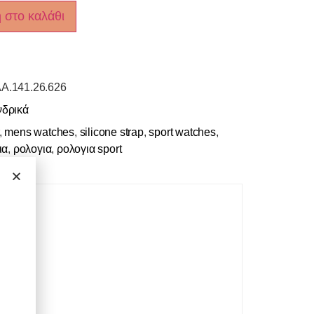
 στο καλάθι
A.141.26.626
νδρικά
,
mens watches
,
silicone strap
,
sport watches
,
ια
,
ρολογια
,
ρολογια sport