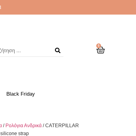
3
0
Black Friday
α
/
Ρολόγια Ανδρικά
/ CATERPILLAR
ilicone strap