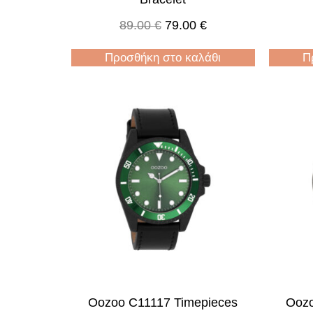
89.00
€
79.00
€
Προσθήκη στο καλάθι
Π
Oozoo C11117 Timepieces
Oozo