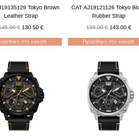
J19135129 Tokyo Brown
CAT AJ19121126 Tokyo Bl
Leather Strap
Rubber Strap
145.00
€
130.50
€
159.00
€
143.00
€
ροσθήκη στο καλάθι
Προσθήκη στο καλάθι