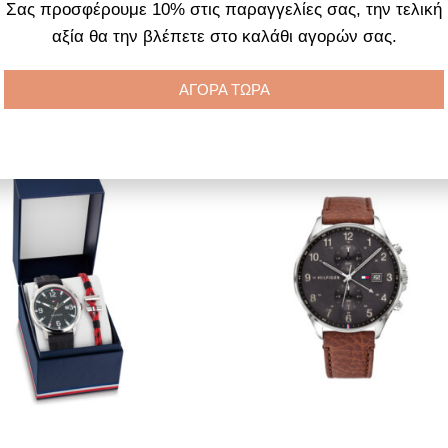
Σας προσφέρουμε 10% στις παραγγελίες σας, την τελική
tainless Steel Bracelet
Brown Leather Strap
αξία θα την βλέπετε στο καλάθι αγορών σας.
219.00
€
197.00
€
169.00
€
152.00
€
ΑΓΟΡΑ ΤΩΡΑ
ροσθήκη στο καλάθι
Διαβάστε περισσότερα