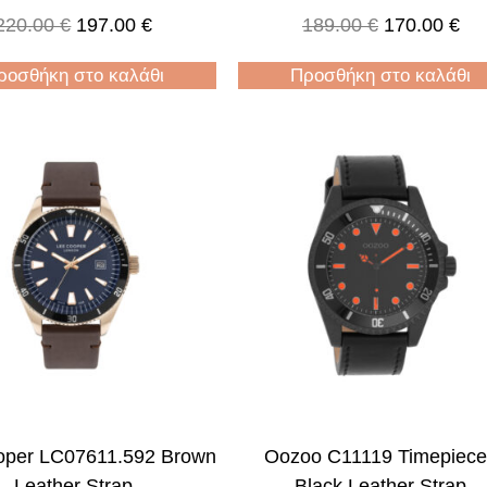
220.00
€
197.00
€
189.00
€
170.00
€
ροσθήκη στο καλάθι
Προσθήκη στο καλάθι
oper LC07611.592 Brown
Oozoo C11119 Timepiec
Leather Strap
Black Leather Strap