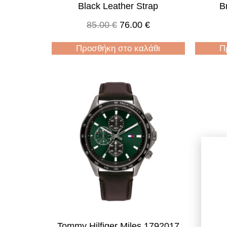
Black Leather Strap
B
85.00
€
76.00
€
Προσθήκη στο καλάθι
Π
Tommy Hilfiger Miles 1792017
Tommy