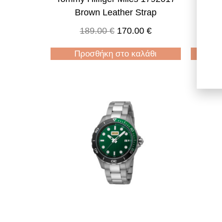
Brown Leather Strap
Grey S
189.00
€
170.00
€
Προσθήκη στο καλάθι
Π