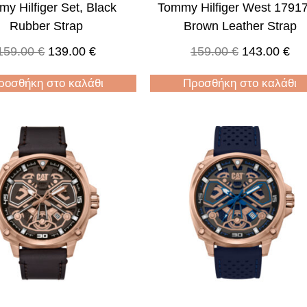
y Hilfiger Set, Black
Tommy Hilfiger West 1791
Rubber Strap
Brown Leather Strap
159.00
€
139.00
€
159.00
€
143.00
€
ροσθήκη στο καλάθι
Προσθήκη στο καλάθι