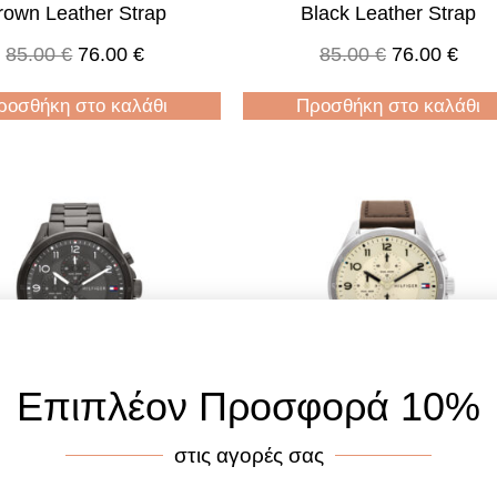
rown Leather Strap
Black Leather Strap
85.00
€
76.00
€
85.00
€
76.00
€
ροσθήκη στο καλάθι
Προσθήκη στο καλάθι
Επιπλέον Προσφορά 10%
στις αγορές σας
 Hilfiger 1792008 Axel
Tommy Hilfiger 1792003 A