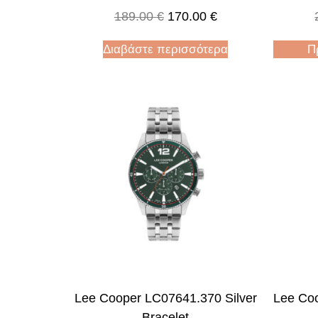
189.00
€
170.00
€
Διαβάστε περισσότερα
Π
Lee Cooper LC07641.370 Silver
Lee Co
Bracelet