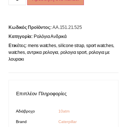
Κωδικός Προϊόντος:
AA.151.21.525
Κατηγορία:
Ρολόγια Ανδρικά
Ετικέτες:
mens watches
,
silicone strap
,
sport watches
,
watches
,
αντρικα ρολογια
,
ρολογια sport
,
ρολογια με
λουρακι
Επιπλέον Πληροφορίες
Αδιάβροχο
10atm
Brand
Caterpillar