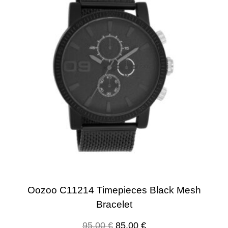
Oozoo C11214 Timepieces Black Mesh
Bracelet
95.00
€
85.00
€