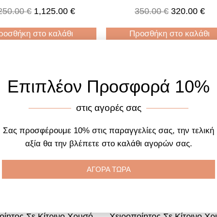
14Κ Με Ζιργκόν
250.00
€
1,125.00
€
350.00
€
320.00
€
ροσθήκη στο καλάθι
Προσθήκη στο καλάθι
Επιπλέον Προσφορά 10%
στις αγορές σας
Σας προσφέρουμε 10% στις παραγγελίες σας, την τελική
αξία θα την βλέπετε στο καλάθι αγορών σας.
ΑΓΟΡΑ ΤΩΡΑ
Σταυρός ST003920
Σταυρός ST003915
οίητος Σε Κίτρινο Χρυσό
Χειροποίητος Σε Κίτρινο Χ