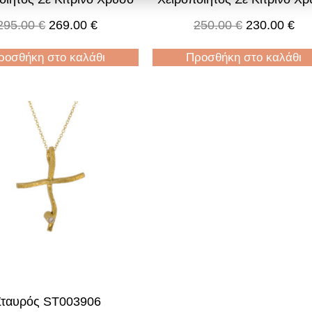
295.00
€
269.00
€
250.00
€
230.00
€
ροσθήκη στο καλάθι
Προσθήκη στο καλάθι
Σταυρός ST003906