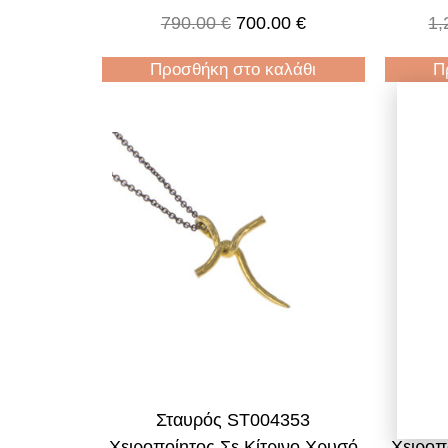
790.00
€
700.00
€
1,
Προσθήκη στο καλάθι
Π
Σταυρός ST004353
Χειροποίητος Σε Κίτρινο Χρυσό
Χειροπ