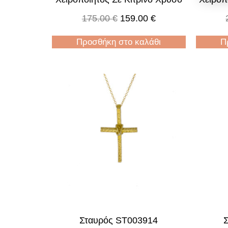
175.00
€
159.00
€
Προσθήκη στο καλάθι
Π
Σταυρός ST003914