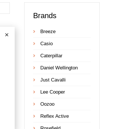
Brands
Breeze
Casio
Caterpillar
Daniel Wellington
Just Cavalli
Lee Cooper
Oozoo
Reflex Active
ark
l
Rosefield