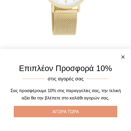
Oozoo C20347 Vintage Gold Mesh Bracelet
Επιπλέον Προσφορά 10%
85.00
€
76.00
€
στις αγορές σας
Προσθήκη στο καλάθι
Σας προσφέρουμε 10% στις παραγγελίες σας, την τελική
αξία θα την βλέπετε στο καλάθι αγορών σας.
ΑΓΟΡΑ ΤΩΡΑ
1
2
3
4
…
16
17
18
→