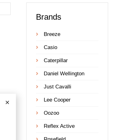
Brands
Breeze
Casio
Caterpillar
Daniel Wellington
Just Cavalli
Lee Cooper
Oozoo
Reflex Active
ose
let
Rosefield