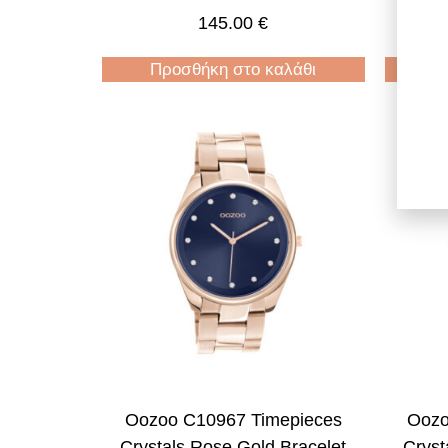
Bracelet
145.00
€
Προσθήκη στο καλάθι
Π
Oozoo C10967 Timepieces
Oozo
Crystals Rose Gold Bracelet
Cryst