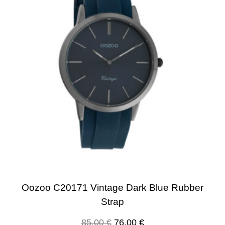
Oozoo C20171 Vintage Dark Blue Rubber
Strap
85.00
€
76.00
€