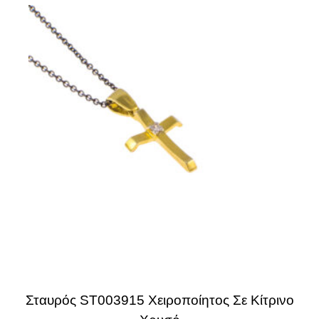
Σταυρός ST003915 Χειροποίητος Σε Κίτρινο