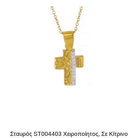
Σταυρός ST004403 Χειροποίητος, Σε Κίτρινο