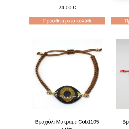
24.00
€
Προσθήκη στο καλάθι
Π
Βραχιόλι Μακραμέ Cob1105
Βρ