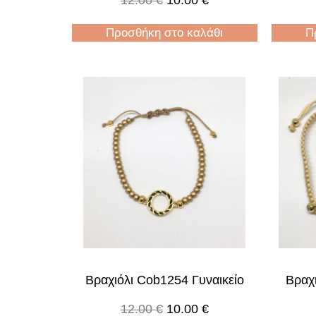
12.00
€
10.00
€
Προσθήκη στο καλάθι
Π
Βραχιόλι Cob1254 Γυναικείο
Βραχ
12.00
€
10.00
€