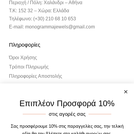
Περιοχή / Πόλη: Χαλάνδρι – Αθήνα
Τ.Κ: 152 32 – Χώρα: Ελλάδα
Τηλέφωνο: (+30) 210 68 10 653
E-mail: monogrammajewels@gmail.com
Πληροφορίες
Όροι Χρήσης
Τρόποι Πληρωμής
Πληροφορίες Αποστολής
Λογαριασμός
Επιπλέον Προσφορά 10%
Ο Λογαριασμός μου
στις αγορές σας
Καλάθι Αγορών
Σας προσφέρουμε 10% στις παραγγελίες σας, την τελική
αξία θα την βλέπετε στο καλάθι αγορών σας.