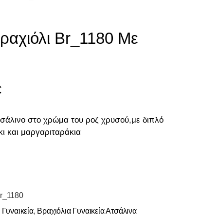
ραχιόλι Br_1180 Με
€
τσάλινο στο χρώμα του ροζ χρυσού,με διπλό
κι και μαργαριταράκια
r_1180
 Γυναικεία
,
Βραχιόλια Γυναικεία Ατσάλινα