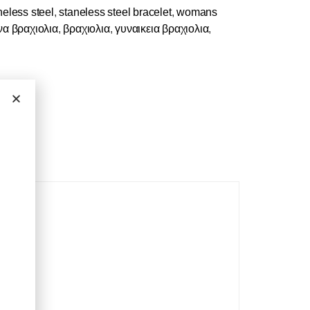
neless steel
,
staneless steel bracelet
,
womans
να βραχιολια
,
βραχιολια
,
γυναικεια βραχιολια
,