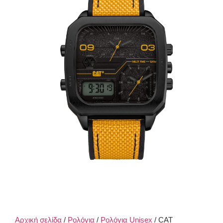
Αρχική σελίδα
/
Ρολόγια
/
Ρολόγια Unisex
/ CAT