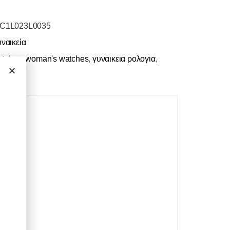
JC1L023L0035
ναικεία
atches
,
woman's watches
,
γυναικεια ρολογια
,