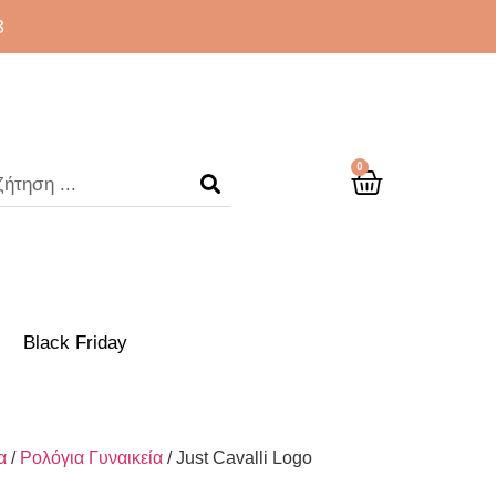
3
0
Black Friday
α
/
Ρολόγια Γυναικεία
/ Just Cavalli Logo