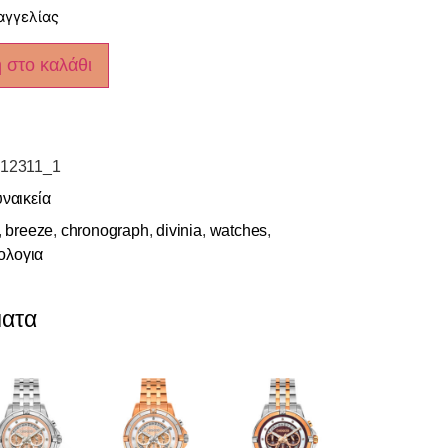
αγγελίας
 στο καλάθι
12311_1
ναικεία
,
breeze
,
chronograph
,
divinia
,
watches
,
ολογια
ματα