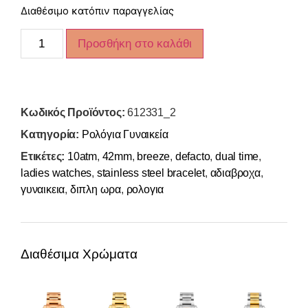
Διαθέσιμο κατόπιν παραγγελίας
Προσθήκη στο καλάθι
Κωδικός Προϊόντος:
612331_2
Κατηγορία:
Ρολόγια Γυναικεία
Ετικέτες:
10atm
,
42mm
,
breeze
,
defacto
,
dual time
,
ladies watches
,
stainless steel bracelet
,
αδιαβροχα
,
γυναικεια
,
διπλη ωρα
,
ρολογια
Διαθέσιμα Χρώματα