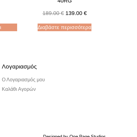
40RG
189.00
€
139.00
€
ι
Διαβάστε περισσότερα
Λογαριασμός
Ο Λογαριασμός μου
Καλάθι Αγορών
Designed by One Page Studios