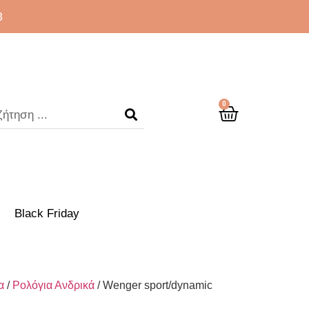
3
0
Black Friday
α
/
Ρολόγια Ανδρικά
/ Wenger sport/dynamic