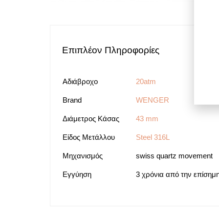
Επιπλέον Πληροφορίες
Αδιάβροχο
20atm
Brand
WENGER
Διάμετρος Κάσας
43 mm
Είδος Μετάλλου
Steel 316L
Μηχανισμός
swiss quartz movement
Εγγύηση
3 χρόνια από την επίσημ