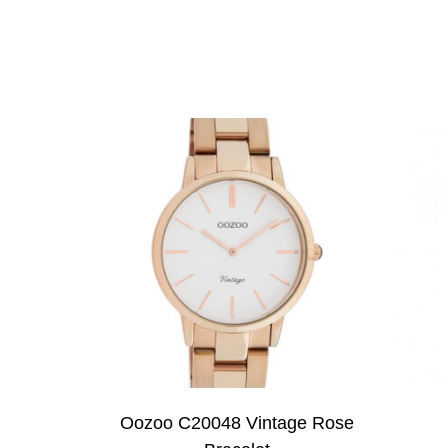
Oozoo C20048 Vintage Rose