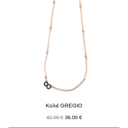
Κολιέ GREGIO
42.00
€
36.00
€