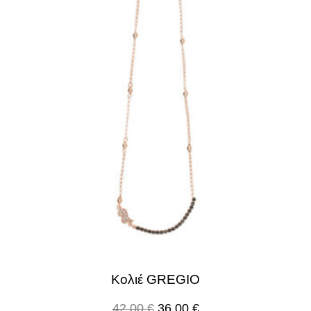
Κολιέ GREGIO
42.00
€
36.00
€