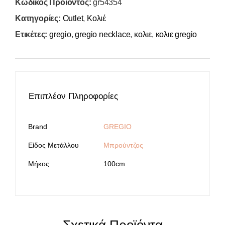
Κωδικός Προϊόντος:
gr54354
Κατηγορίες:
Outlet
,
Κολιέ
Ετικέτες:
gregio
,
gregio necklace
,
κολιε
,
κολιε gregio
Επιπλέον Πληροφορίες
Brand
GREGIO
Είδος Μετάλλου
Μπρούντζος
Μήκος
100cm
Σχετικά Προϊόντα